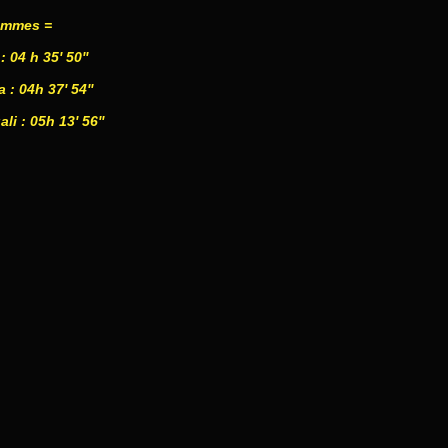
emmes =
: 04 h 35' 50''
: 04h 37' 54''
li : 05h 13' 56''