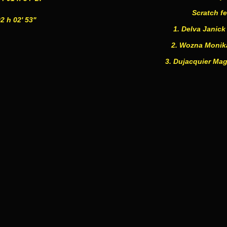
Scratch f
02 h 02' 53"
1. Delva Janick 
2. Wozna Monika 
3. Dujacquier Maga