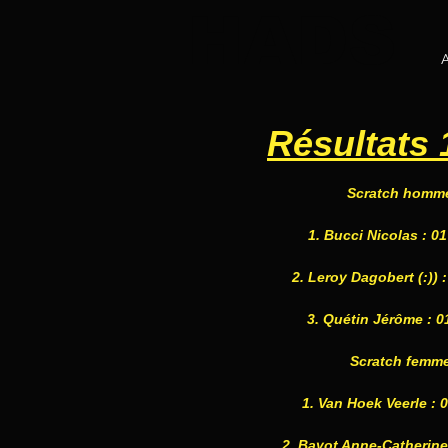
HADS
A
Résultats
Scratch homm
1. Bucci Nicolas : 01 
2. Leroy Dagobert (:)) : 
3. Quétin Jérôme : 01
Scratch femme
1. Van Hoek Veerle : 0
2. Bayot Anne-Catherine :