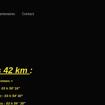
artenaires
Contact
s 42 km
:
ommes =
 03 h 50' 16''
 : 03 h 54' 30''
 : 03 h 54 ' 30''