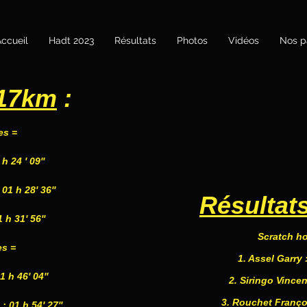
ccueil
Hadt 2023
Résultats
Photos
Vidéos
Nos p
 17km
:
es =
h 24 ' 09''
01 h 28' 36''
Résultat
 h 31' 56''
Scratch h
s =
1. Assel Garry :
1 h 46' 04''
2. Siringo Vincent
3. Rouchet François
 01 h 54' 27''